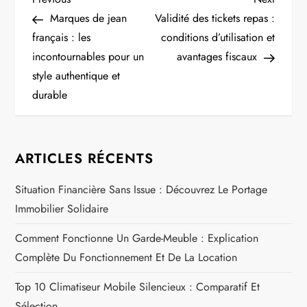
N
Post
Post
Marques de jean
Validité des tickets repas :
a
français : les
conditions d’utilisation et
incontournables pour un
avantages fiscaux
v
style authentique et
i
durable
g
ARTICLES RÉCENTS
a
Situation Financière Sans Issue : Découvrez Le Portage
t
Immobilier Solidaire
i
Comment Fonctionne Un Garde-Meuble : Explication
o
Complète Du Fonctionnement Et De La Location
n
Top 10 Climatiseur Mobile Silencieux : Comparatif Et
Sélection