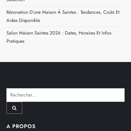
d
Rénovation D’une Maison À Saintes : Tendances, Coûts Et
e
Aides Disponible
l
Salon Maison Saintes 2026 : Dates, Horaires Et Infos
Pratiques
’
a
r
t
Rechercher :
i
c
A PROPOS