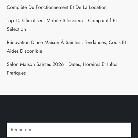
Complète Du Fonctionnement Et De La Location
i
Top 10 Climatiseur Mobile Silencieux : Comparatif Et
o
Sélection
n
Rénovation D’une Maison À Saintes : Tendances, Coûts Et
Aides Disponible
d
Salon Maison Saintes 2026 : Dates, Horaires Et Infos
e
Pratiques
l
’
a
r
Rechercher :