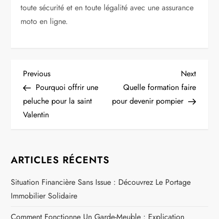
toute sécurité et en toute légalité avec une assurance
moto en ligne.
N
Previous
Next
Previous
Next
Post
Post
Pourquoi offrir une
Quelle formation faire
a
peluche pour la saint
pour devenir pompier
Valentin
v
i
ARTICLES RÉCENTS
g
Situation Financière Sans Issue : Découvrez Le Portage
a
Immobilier Solidaire
t
Comment Fonctionne Un Garde-Meuble : Explication