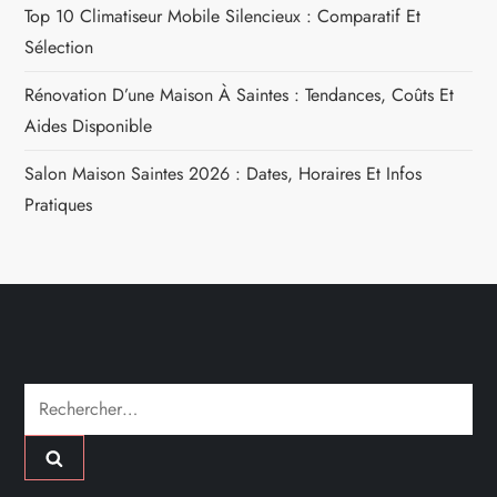
o
Top 10 Climatiseur Mobile Silencieux : Comparatif Et
n
Sélection
Rénovation D’une Maison À Saintes : Tendances, Coûts Et
d
Aides Disponible
e
Salon Maison Saintes 2026 : Dates, Horaires Et Infos
l
Pratiques
’
a
r
Rechercher :
t
i