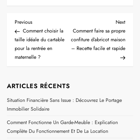
N
Previous
Next
Previous
Next
Post
Post
Comment choisir la
Comment faire sa propre
a
taille idéale du cartable
confiture d’abricot maison
pour la rentrée en
– Recette facile et rapide
v
maternelle ?
i
g
ARTICLES RÉCENTS
a
Situation Financière Sans Issue : Découvrez Le Portage
Immobilier Solidaire
t
Comment Fonctionne Un Garde-Meuble : Explication
i
Complète Du Fonctionnement Et De La Location