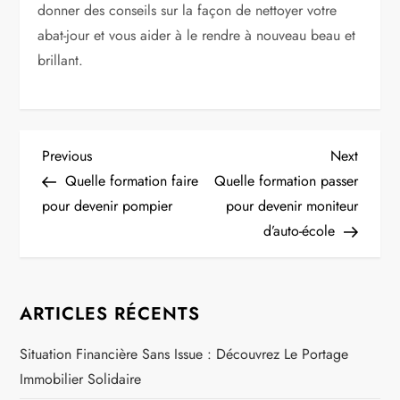
donner des conseils sur la façon de nettoyer votre
abat-jour et vous aider à le rendre à nouveau beau et
brillant.
N
Previous
Next
Previous
Next
Post
Post
Quelle formation faire
Quelle formation passer
a
pour devenir pompier
pour devenir moniteur
d’auto-école
v
i
ARTICLES RÉCENTS
g
Situation Financière Sans Issue : Découvrez Le Portage
a
Immobilier Solidaire