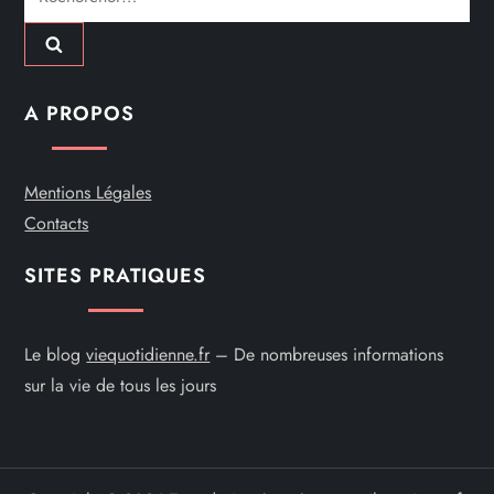
t
i
A PROPOS
c
l
Mentions Légales
Contacts
e
SITES PRATIQUES
Le blog
viequotidienne.fr
– De nombreuses informations
sur la vie de tous les jours