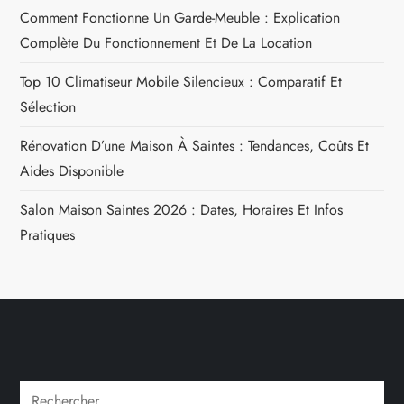
t
Comment Fonctionne Un Garde-Meuble : Explication
Complète Du Fonctionnement Et De La Location
i
Top 10 Climatiseur Mobile Silencieux : Comparatif Et
o
Sélection
n
Rénovation D’une Maison À Saintes : Tendances, Coûts Et
Aides Disponible
d
Salon Maison Saintes 2026 : Dates, Horaires Et Infos
e
Pratiques
l
’
a
r
Rechercher :