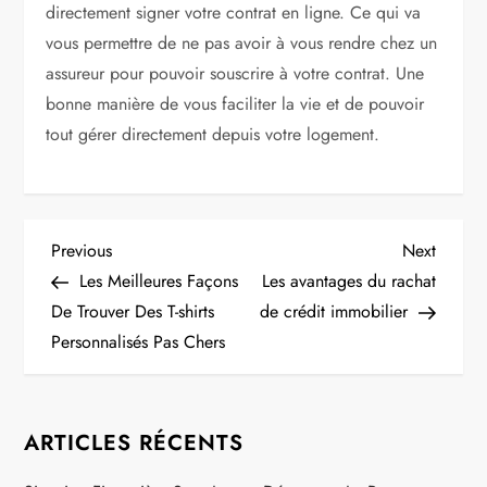
directement signer votre contrat en ligne. Ce qui va
vous permettre de ne pas avoir à vous rendre chez un
assureur pour pouvoir souscrire à votre contrat. Une
bonne manière de vous faciliter la vie et de pouvoir
tout gérer directement depuis votre logement.
N
Previous
Next
Previous
Next
Post
Post
Les Meilleures Façons
Les avantages du rachat
a
De Trouver Des T-shirts
de crédit immobilier
Personnalisés Pas Chers
v
i
ARTICLES RÉCENTS
g