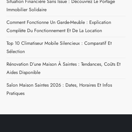
Situation Financière Sans Issue : Découvrez Le Portage
a
Immobilier Solidaire
t
Comment Fonctionne Un Garde-Meuble : Explication
Complète Du Fonctionnement Et De La Location
i
Top 10 Climatiseur Mobile Silencieux : Comparatif Et
o
Sélection
n
Rénovation D’une Maison À Saintes : Tendances, Coûts Et
Aides Disponible
d
Salon Maison Saintes 2026 : Dates, Horaires Et Infos
e
Pratiques
l
’