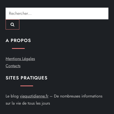
a
r
Rechercher :
t
i
A PROPOS
c
l
Mentions Légales
Contacts
e
SITES PRATIQUES
Le blog
viequotidienne.fr
– De nombreuses informations
sur la vie de tous les jours