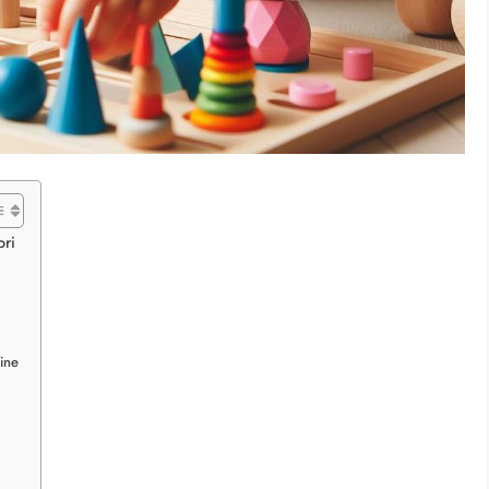
ori
ine