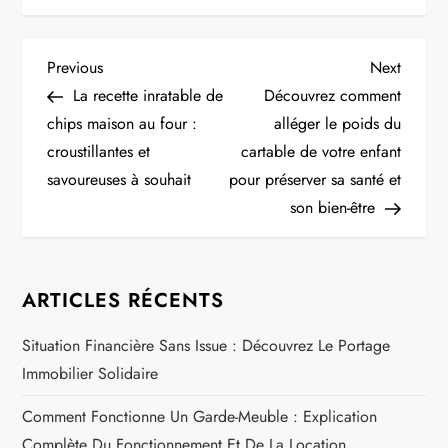
N
Previous
Next
Previous
Next
Post
Post
La recette inratable de
Découvrez comment
a
chips maison au four :
alléger le poids du
croustillantes et
cartable de votre enfant
v
savoureuses à souhait
pour préserver sa santé et
i
son bien-être
g
ARTICLES RÉCENTS
a
Situation Financière Sans Issue : Découvrez Le Portage
t
Immobilier Solidaire
i
Comment Fonctionne Un Garde-Meuble : Explication
Complète Du Fonctionnement Et De La Location