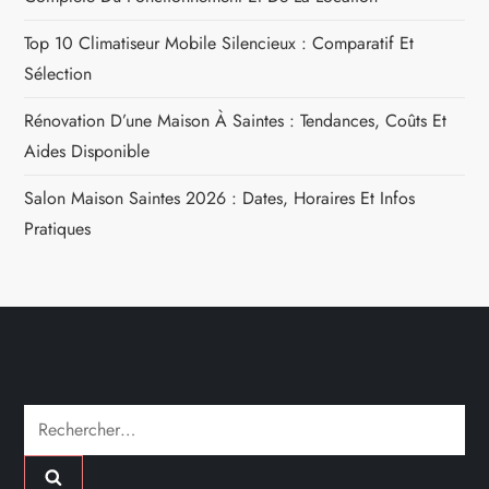
o
n
Top 10 Climatiseur Mobile Silencieux : Comparatif Et
Sélection
d
Rénovation D’une Maison À Saintes : Tendances, Coûts Et
e
Aides Disponible
l
Salon Maison Saintes 2026 : Dates, Horaires Et Infos
Pratiques
’
a
r
t
Rechercher :
i