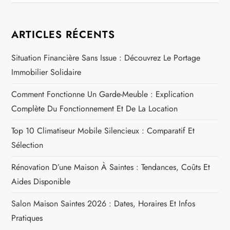
g
a
ARTICLES RÉCENTS
t
Situation Financière Sans Issue : Découvrez Le Portage
i
Immobilier Solidaire
o
Comment Fonctionne Un Garde-Meuble : Explication
Complète Du Fonctionnement Et De La Location
n
Top 10 Climatiseur Mobile Silencieux : Comparatif Et
d
Sélection
e
Rénovation D’une Maison À Saintes : Tendances, Coûts Et
Aides Disponible
l
Salon Maison Saintes 2026 : Dates, Horaires Et Infos
’
Pratiques