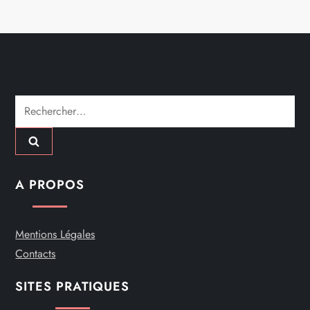
a
r
t
Rechercher :
i
c
l
A PROPOS
e
Mentions Légales
Contacts
SITES PRATIQUES