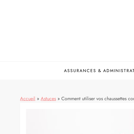
Skip
to
content
ASSURANCES & ADMINISTRA
Accueil
»
Astuces
»
Comment utiliser vos chaussettes 