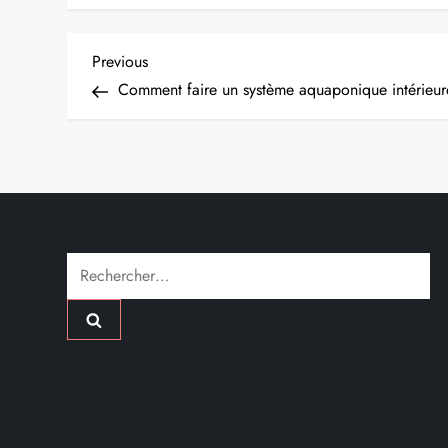
N
Previous
Previous
Post
Comment faire un système aquaponique intérieur
a
v
i
g
Rechercher :
a
t
i
o