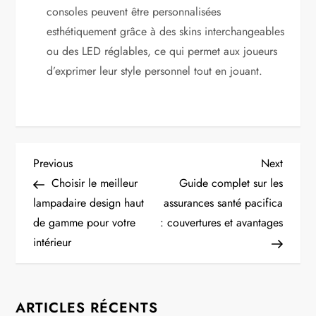
consoles peuvent être personnalisées
esthétiquement grâce à des skins interchangeables
ou des LED réglables, ce qui permet aux joueurs
d’exprimer leur style personnel tout en jouant.
N
Previous
Next
Previous
Next
Post
Post
Choisir le meilleur
Guide complet sur les
a
lampadaire design haut
assurances santé pacifica
de gamme pour votre
: couvertures et avantages
v
intérieur
i
g
ARTICLES RÉCENTS