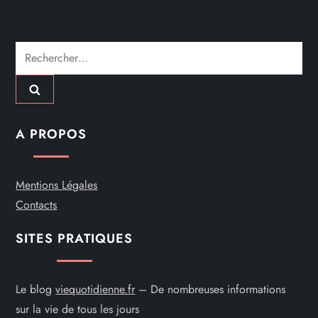
a
r
Rechercher :
t
i
c
A PROPOS
l
Mentions Légales
e
Contacts
SITES PRATIQUES
Le blog
viequotidienne.fr
– De nombreuses informations
sur la vie de tous les jours