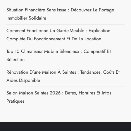
a
Situation Financière Sans Issue : Découvrez Le Portage
Immobilier Solidaire
t
Comment Fonctionne Un Garde-Meuble : Explication
i
Complète Du Fonctionnement Et De La Location
o
Top 10 Climatiseur Mobile Silencieux : Comparatif Et
n
Sélection
Rénovation D’une Maison À Saintes : Tendances, Coûts Et
d
Aides Disponible
e
Salon Maison Saintes 2026 : Dates, Horaires Et Infos
l
Pratiques
’