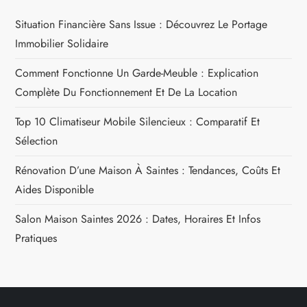
a
Situation Financière Sans Issue : Découvrez Le Portage
Immobilier Solidaire
t
Comment Fonctionne Un Garde-Meuble : Explication
i
Complète Du Fonctionnement Et De La Location
o
Top 10 Climatiseur Mobile Silencieux : Comparatif Et
n
Sélection
Rénovation D’une Maison À Saintes : Tendances, Coûts Et
d
Aides Disponible
e
Salon Maison Saintes 2026 : Dates, Horaires Et Infos
l
Pratiques
’