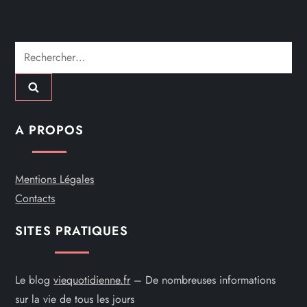
a
r
Rechercher :
t
i
c
A PROPOS
l
Mentions Légales
e
Contacts
SITES PRATIQUES
Le blog
viequotidienne.fr
– De nombreuses informations
sur la vie de tous les jours