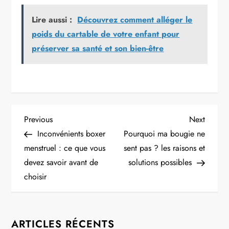
Lire aussi :
Découvrez comment alléger le
poids du cartable de votre enfant pour
préserver sa santé et son bien-être
N
Previous
Next
Previous
Next
Post
Post
Inconvénients boxer
Pourquoi ma bougie ne
a
menstruel : ce que vous
sent pas ? les raisons et
devez savoir avant de
solutions possibles
v
choisir
i
g
ARTICLES RÉCENTS